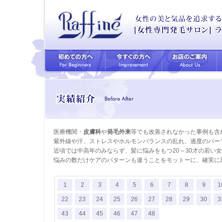
医療機関・
皮膚科
や
発毛外来
等でも改善されなかった事例も含
紫外線や汗、ストレスやホルモンバランスの乱れ、過度のパー
近頃では中高年のみならず、髪に悩みをもつ20～30才の若い
悩みの数だけケアのパターンも違うことをモットーに、確実に
1
2
3
4
5
6
7
8
9
1
22
23
24
25
26
27
28
29
30
3
43
44
45
46
47
48