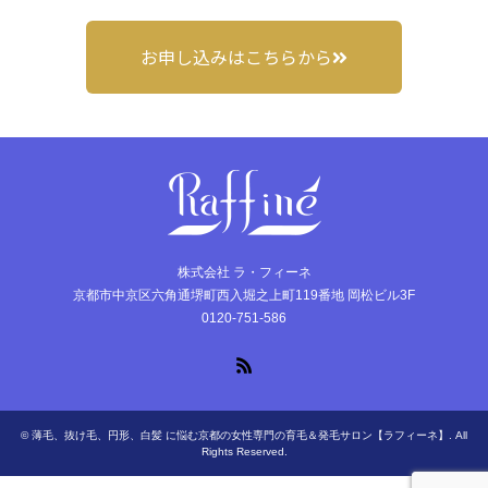
お申し込みはこちらから
株式会社 ラ・フィーネ
京都市中京区六角通堺町西入堀之上町119番地 岡松ビル3F
0120-751-586
RSS
©
薄毛、抜け毛、円形、白髪 に悩む京都の女性専門の育毛＆発毛サロン【ラフィーネ】
. All
Rights Reserved.